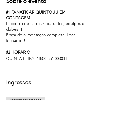
Sobre o evento
#1 FANATICAR QUINTOUU EM
CONTAGEM
Encontro de carros rebaixados, equipes e
clubes !!!
Praça de alimentação completa, Local
fechado !!!
#2 HORÁRIO:
QUINTA FEIRA: 18:00 até 00:00H
#3 INGRESSOS:
ANTECIPADO CARRO = R$15,00
Ingressos
NA HORA = R$20,00
PESSOA NÃO PAGA
Vendas encerradas
#4 PROIBIDO:
SOM AUTOMOTIVO
Tipo de ingresso
MANOBRAS
somente do carro/pessoa
LEVAR BEBIDA OU ALIMENTAÇÃO
gratis