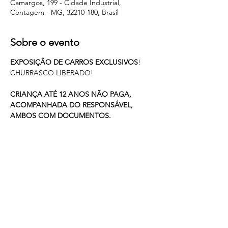
Camargos, 199 - Cidade Industrial,
Contagem - MG, 32210-180, Brasil
Sobre o evento
EXPOSIÇÃO DE CARROS EXCLUSIVOS
!
CHURRASCO LIBERADO!
CRIANÇA ATÉ 12 ANOS NÃO PAGA, 
ACOMPANHADA DO RESPONSÁVEL, 
AMBOS COM DOCUMENTOS.
UM DIA ESPECIAL PARA MOSTRA A 
CULTURA AUTOMOTIVA DE UMA FORMA 
DIFERENTE!
UM DOS PRINCIPAIS INTUÍDOS É 
INSPIRAR AS PRÓXIMAS GERAÇÕES A 
GOSTAREM DE CARRO!
Mostrar mais